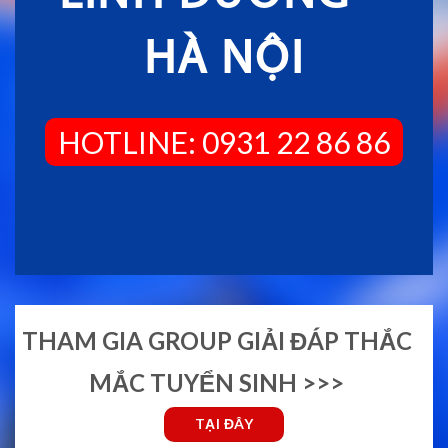
HÀ NỘI
HOTLINE: 0931 22 86 86
THAM GIA GROUP GIẢI ĐÁP THẮC
MẮC TUYỂN SINH >>>
TẠI ĐÂY