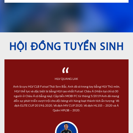
HỘI ĐỒNG TUYỂN SINH
“
HLV QUANG LAK
Anh là cựu HLV CLB Futsal Thái Sơn Bắc. Anh đã có trong tay bằng HLV Thủ môn,
HLV thể lực và đặc biệt là bằng HLV cao nhất Futsal Châu Á (Hiện tại chỉ có 30
người ở Châu Á có bằng này). Cập bến MOBI FC từ tháng 5/2019 Anh đã mang
đến sự phát triển vượt trội cho đội bóng với hàng loạt thành tích ấn tượng: Vô
địch ELITE CUP 2019 & 2020, Vô địch MV CUP 2020, Vô địch HL1S5 – 2020 và Á
Quân HPLS8 – 2020.