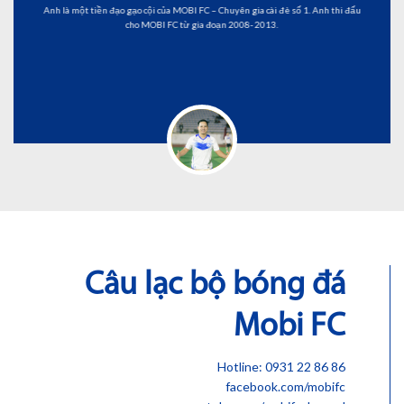
Anh là một tiền đạo gạo cội của MOBI FC – Chuyên gia cài đè số 1. Anh thi đấu
cho MOBI FC từ gia đoạn 2008- 2013.
Câu lạc bộ bóng đá
Mobi FC
Hotline: 0931 22 86 86
facebook.com/mobifc