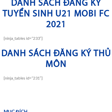
DANH SÁCH ĐĂNG KÝ
TUYỂN SINH U21 MOBI FC
2021
[ninja_tables id=”233″]
DANH SÁCH ĐĂNG KÝ THỦ
MÔN
[ninja_tables id=”231″]
MỤC ĐÍCH